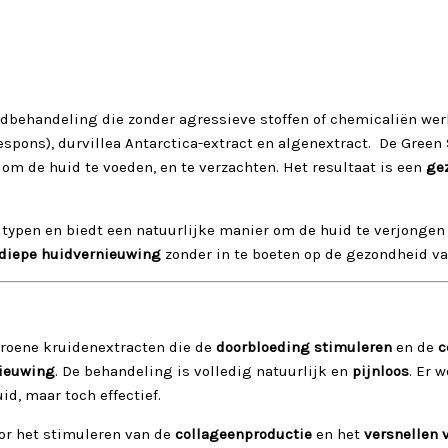
idbehandeling die zonder agressieve stoffen of chemicaliën wer
eespons), durvillea Antarctica-extract en algenextract. De Gre
 om de huid te voeden, en te verzachten. Het resultaat is een
gez
dtypen en biedt een natuurlijke manier om de huid te verjongen 
diepe huidvernieuwing
zonder in te boeten op de gezondheid va
roene kruidenextracten die de
doorbloeding stimuleren
en de
c
ieuwing
. De behandeling is volledig natuurlijk en
pijnloos
. Er 
id, maar toch effectief.
r het stimuleren van de
collageenproductie
en het
versnellen 