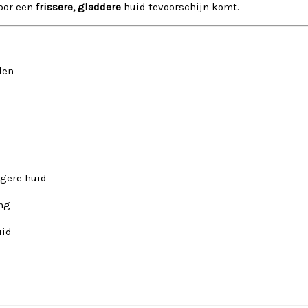
door een
frissere, gladdere
huid tevoorschijn komt.
len
igere huid
ing
uid