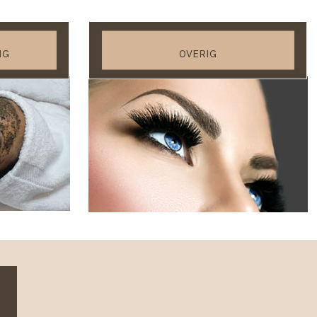
NG
OVERIG