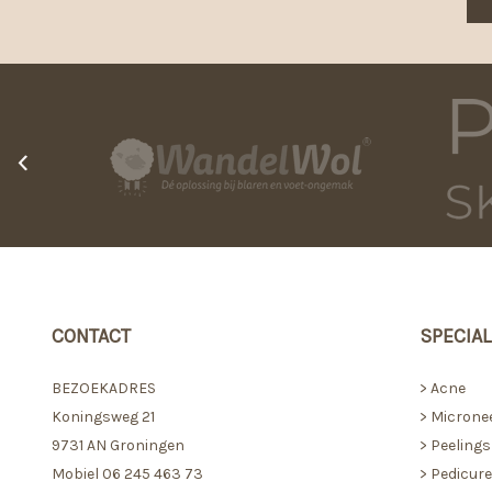
‹
CONTACT
SPECIAL
BEZOEKADRES
>
Acne
Koningsweg 21
>
Micronee
9731 AN Groningen
>
Peelings
Mobiel 06 245 463 73
>
Pedicur